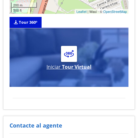
200 m
500 ft
Leaflet
| Wasi - ©
OpenStreetMap
Tour 360º
Iniciar
Tour Virtual
Contacte al agente