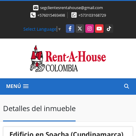
segclientesrentahouse@gmail.com
+576015493498
+573103168729
Facebook
X
Instagram
YouTube
TikTok
Select Language
▼
MENÚ
Detalles del inmueble
Edificio en Soacha (Cundinamarca)