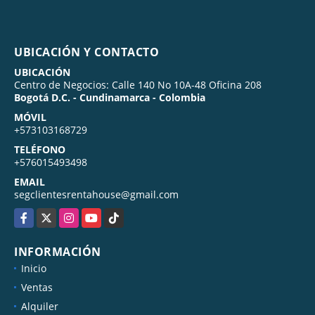
UBICACIÓN Y CONTACTO
UBICACIÓN
Centro de Negocios: Calle 140 No 10A-48 Oficina 208
Bogotá D.C. - Cundinamarca - Colombia
MÓVIL
+573103168729
TELÉFONO
+576015493498
EMAIL
segclientesrentahouse@gmail.com
Facebook
X
Instagram
YouTube
TikTok
INFORMACIÓN
Inicio
Ventas
Alquiler