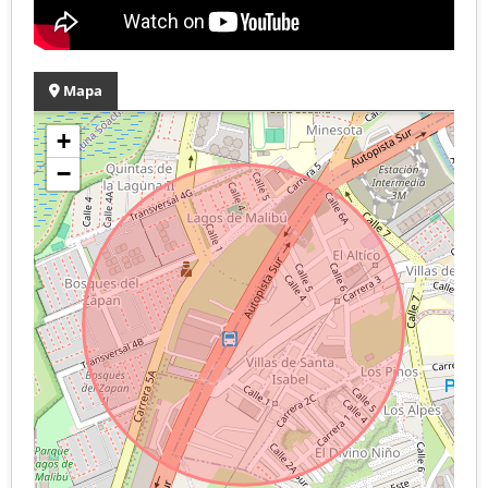
Mapa
+
−