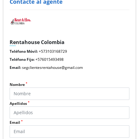
Contacte al agente
Rentahouse Colombia
Teléfono Móvil:
+573103168729
Teléfono Fijo:
+576015493498
Email:
segclientesrentahouse@gmail.com
*
Nombre
*
Apellidos
*
Email