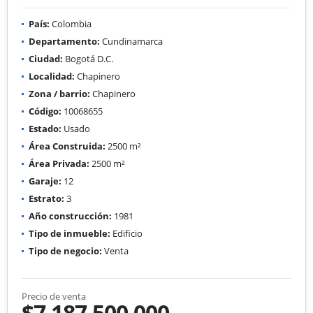
País:
Colombia
Departamento:
Cundinamarca
Ciudad:
Bogotá D.C.
Localidad:
Chapinero
Zona / barrio:
Chapinero
Código:
10068655
Estado:
Usado
Área Construida:
2500 m²
Área Privada:
2500 m²
Garaje:
12
Estrato:
3
Año construcción:
1981
Tipo de inmueble:
Edificio
Tipo de negocio:
Venta
Precio de venta
$7.187.500.000