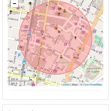
−
200 m
500 ft
Leaflet
| Wasi - ©
OpenStreetMap