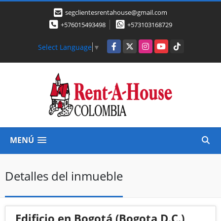
segclientesrentahouse@gmail.com
+576015493498
+573103168729
Facebook
X
Instagram
YouTube
TikTok
Select Language
▼
MENÚ
Detalles del inmueble
Edificio en Bogotá (Bogota D.C.)