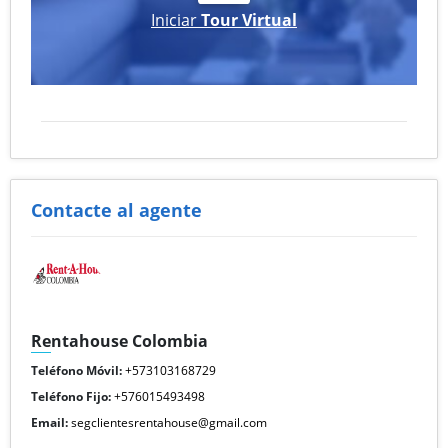
Iniciar
Tour Virtual
Contacte al agente
Rentahouse Colombia
Teléfono Móvil:
+573103168729
Teléfono Fijo:
+576015493498
Email:
segclientesrentahouse@gmail.com