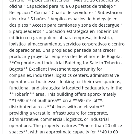
oficina " Capacidad para 40 a 60 puestos de trabajo "
Recepción " Cocina " Cuarto de servidores " Subestación
eléctrica " 5 baños " Amplios espacios de bodegaje en
dos pisos " Acceso para camiones y zona de descargue "
5 parqueaderos " Ubicación estratégica en Toberín Un
edificio con gran potencial para empresa, industria,
logística, almacenamiento, servicios corporativos o centro
de operaciones. Una propiedad pensada para crecer,
producir y proyectar empresa desde el norte de Bogotá.
**Corporate and Industrial Building for Sale in Toberín -
Bogotá** Excellent investment opportunity for
companies, industries, logistics centers, administrative
operators, or businesses looking for their own spacious,
functional, and strategically located headquarters in the
**Toberín** area. This building offers approximately
**1,690 m² of built area** on a **690 m² lot**,
distributed across **4 floors with an elevator**,
providing a versatile infrastructure for corporate,
administrative, commercial, logistics, or industrial
operations. The property features **more than 20 office
spaces**, with an approximate capacity for **40 to 60