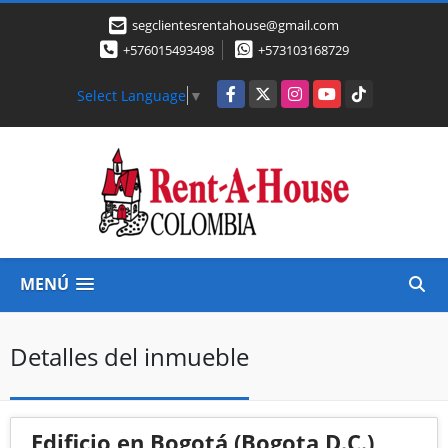
segclientesrentahouse@gmail.com
+576015493498
+573103168729
Facebook
X
Instagram
YouTube
TikTok
Select Language
▼
MENÚ
Detalles del inmueble
Edificio en Bogotá (Bogota D.C.)