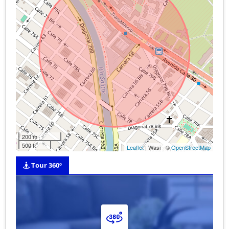
200 m
500 ft
Leaflet
| Wasi - ©
OpenStreetMap
Tour 360º