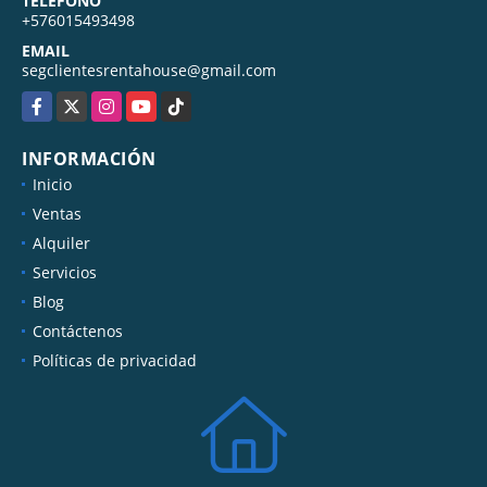
TELÉFONO
+576015493498
EMAIL
segclientesrentahouse@gmail.com
Facebook
X
Instagram
YouTube
TikTok
INFORMACIÓN
Inicio
Ventas
Alquiler
Servicios
Blog
Contáctenos
Políticas de privacidad