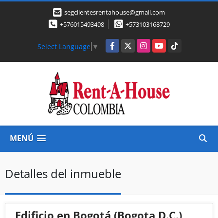
segclientesrentahouse@gmail.com
+576015493498
+573103168729
Facebook
X
Instagram
YouTube
TikTok
Select Language
▼
MENÚ
Detalles del inmueble
Edificio en Bogotá (Bogota D.C.)