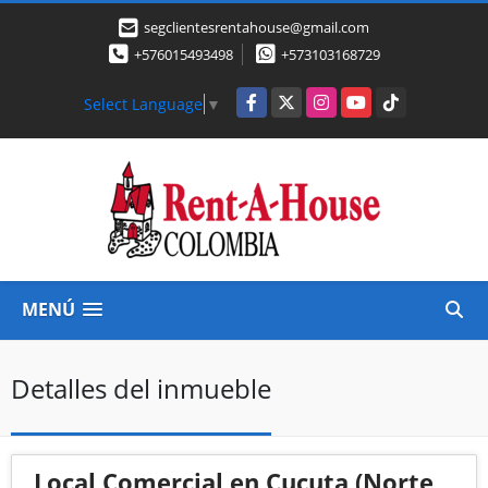
segclientesrentahouse@gmail.com
+576015493498
+573103168729
Facebook
X
Instagram
YouTube
TikTok
Select Language
▼
MENÚ
Detalles del inmueble
Local Comercial en Cucuta (Norte