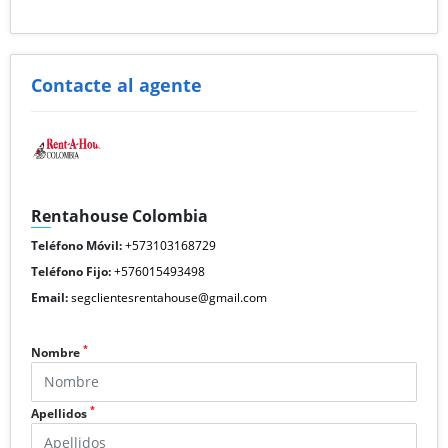
Contacte al agente
Rentahouse Colombia
Teléfono Móvil:
+573103168729
Teléfono Fijo:
+576015493498
Email:
segclientesrentahouse@gmail.com
*
Nombre
*
Apellidos