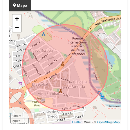
Mapa
+
−
200 m
500 ft
Leaflet
| Wasi - ©
OpenStreetMap