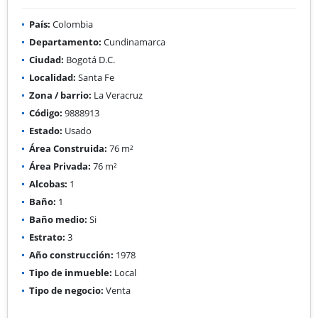
País:
Colombia
Departamento:
Cundinamarca
Ciudad:
Bogotá D.C.
Localidad:
Santa Fe
Zona / barrio:
La Veracruz
Código:
9888913
Estado:
Usado
Área Construida:
76 m²
Área Privada:
76 m²
Alcobas:
1
Baño:
1
Baño medio:
Si
Estrato:
3
Año construcción:
1978
Tipo de inmueble:
Local
Tipo de negocio:
Venta