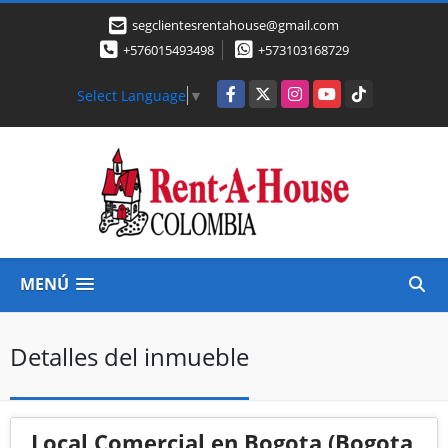
segclientesrentahouse@gmail.com
+576015493498
+573103168729
Facebook
X
Instagram
YouTube
TikTok
Select Language
▼
MENÚ
Detalles del inmueble
Local Comercial en Bogota (Bogota