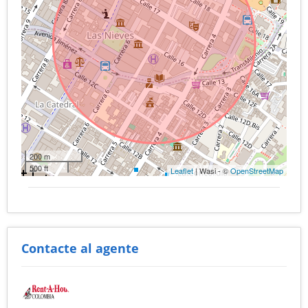
200 m
500 ft
Leaflet
| Wasi - ©
OpenStreetMap
Contacte al agente