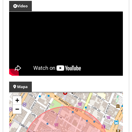
Video
Mapa
+
−