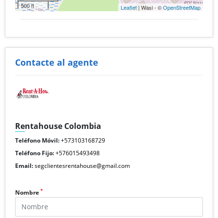
500 ft
Leaflet
| Wasi - ©
OpenStreetMap
Contacte al agente
Rentahouse Colombia
Teléfono Móvil:
+573103168729
Teléfono Fijo:
+576015493498
Email:
segclientesrentahouse@gmail.com
*
Nombre