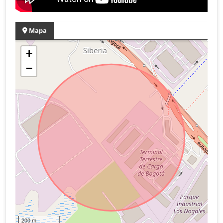
Mapa
+
−
200 m