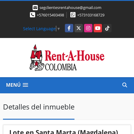
segclientesrentahouse@gmail.com
+576015493498
+573103168729
Facebook
X
Instagram
YouTube
TikTok
Select Language
▼
MENÚ
Detalles del inmueble
Lote en Santa Marta (Magdalena)