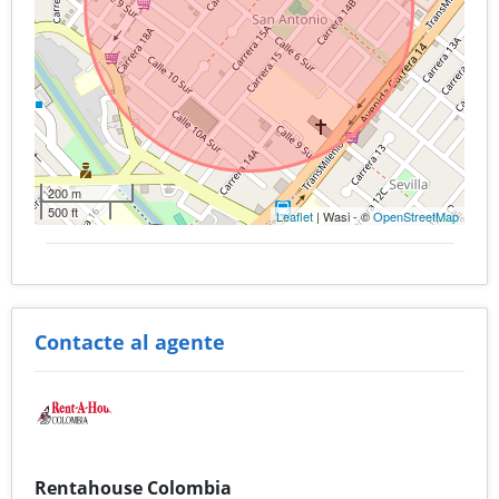
200 m
500 ft
Leaflet
| Wasi - ©
OpenStreetMap
Contacte al agente
Rentahouse Colombia