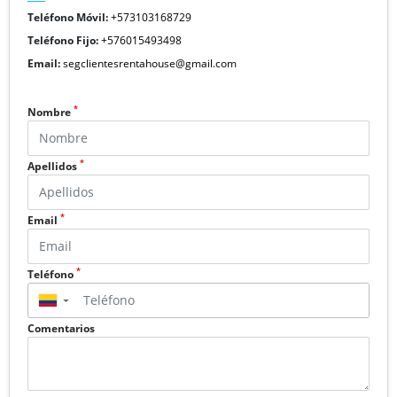
Teléfono Móvil:
+573103168729
Teléfono Fijo:
+576015493498
Email:
segclientesrentahouse@gmail.com
*
Nombre
*
Apellidos
*
Email
*
Teléfono
▼
Comentarios