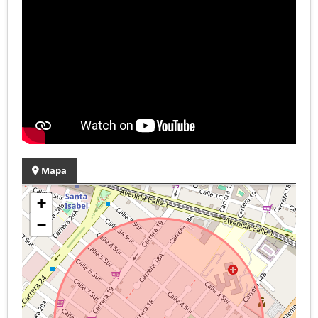
Mapa
+
−