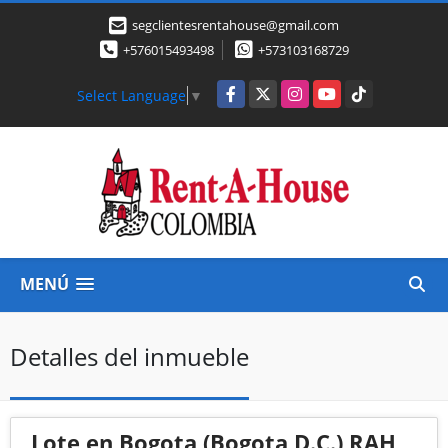
segclientesrentahouse@gmail.com
+576015493498
+573103168729
Facebook
X
Instagram
YouTube
TikTok
Select Language
▼
MENÚ
Detalles del inmueble
Lote en Bogota (Bogota D.C.) RAH