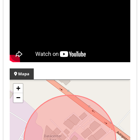
Mapa
+
−