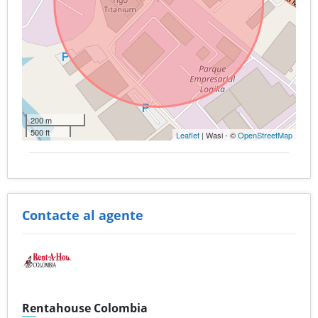
200 m
500 ft
Leaflet
| Wasi - ©
OpenStreetMap
Contacte al agente
Rentahouse Colombia