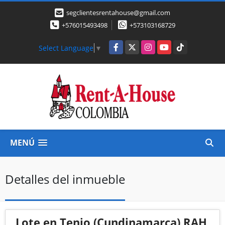
segclientesrentahouse@gmail.com
+576015493498
+573103168729
Facebook
X
Instagram
YouTube
TikTok
Select Language
▼
MENÚ
Detalles del inmueble
Lote en Tenjo (Cundinamarca) RAH