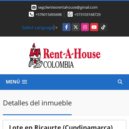
segclientesrentahouse@gmail.com
+576015493498
+573103168729
Facebook
X
Instagram
YouTube
TikTok
Select Language
▼
MENÚ
Detalles del inmueble
Lote en Ricaurte (Cundinamarca)