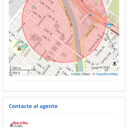
200 m
500 ft
Leaflet
| Wasi - ©
OpenStreetMap
Contacte al agente