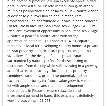
buen potencial productivo y una excelente oportunidad
para invertir a futuro. Un lote versátil, con gran área y
múltiples posibilidades de desarrollo. En Ricaurte, donde
el descanso y la inversión se dan la mano, esta
propiedad es una oportunidad que vale la pena conocer.
Lot for Sale in Ricaurte, San Francisco Village - 14,000 m²
Excellent investment opportunity in San Francisco Village,
Ricaurte, a peaceful natural area with strong
appreciation potential. This spacious 14,000-square-
meter lot is ideal for developing country homes, a private
retreat property, or agricultural projects. Its generous
size allows for the design of open, private spaces
surrounded by nature, perfect for those looking to
disconnect from the city while still investing in a growing
area. Thanks to its strategic location, this property
combines tranquility, productive potential, and an
excellent opportunity for future value growth. A versatile
lot with ample space and multiple development
possibilities. In Ricaurte, where relaxation and
investment go hand in hand, this property is definitely
worth discovering. - 26-718