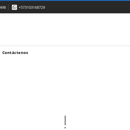
498
+573103168729
Contáctenos