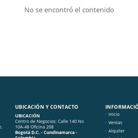
No se encontró el contenido
UBICACIÓN Y CONTACTO
INFORMACI
Inicio
UBICACIÓN
Centro de Negocios: Calle 140 No
Ventas
e,
10A-48 Oficina 208
Alquiler
Bogotá D.C. - Cundinamarca -
Colombia