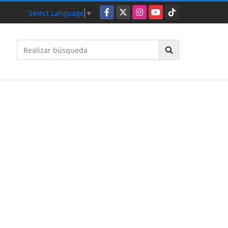
Facebook
X
Instagram
YouTube
TikTok
Select Language
▼