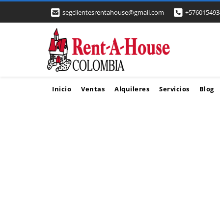
segclientesrentahouse@gmail.com
+576015493
Inicio
Ventas
Alquileres
Servicios
Blog