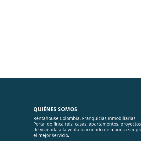
QUIÉNES SOMOS
Rentahouse Colombia. Franquicias Inmobiliarias
Portal de finca raíz, casas, apartamentos, proyectos
de vivienda a la venta o arriendo de manera simpl
el mejor servicio,