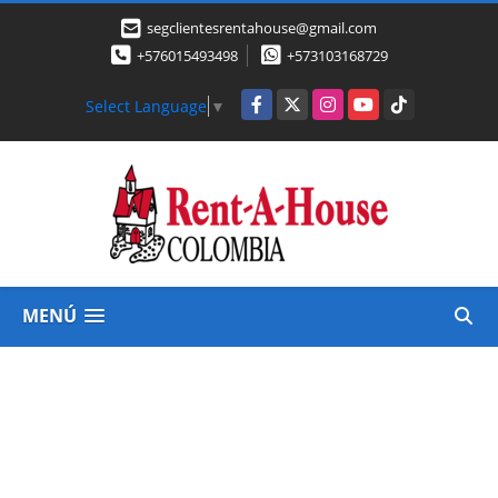
segclientesrentahouse@gmail.com
+576015493498
+573103168729
Facebook
X
Instagram
YouTube
TikTok
Select Language
▼
MENÚ