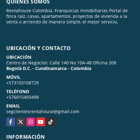
QUIÉNES SOMOS
Rentahouse Colombia. Franquicias Inmobiliarias Portal de
finca raíz, casas, apartamentos, proyectos de vivienda a la
venta o arriendo de manera simple, el mejor servicio,
UBICACIÓN Y CONTACTO
UBICACIÓN
Centro de Negocios: Calle 140 No 10A-48 Oficina 208
Bogotá D.C. - Cundinamarca - Colombia
MÓVIL
+573103168729
TELÉFONO
+576015493498
EMAIL
segclientesrentahouse@gmail.com
Facebook
X
Instagram
YouTube
TikTok
INFORMACIÓN