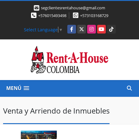
segclientesrentahouse@gmail.com
+576015493498
+573103168729
Facebook
X
Instagram
YouTube
TikTok
Select Language
▼
MENÚ
Venta y Arriendo de Inmuebles