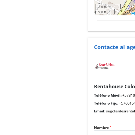
200 m
500 ft
Contacte al ag
Rentahouse Col
Teléfono Móvil:
+5731
Teléfono Fijo:
+576015
Email:
segclientesrent
*
Nombre