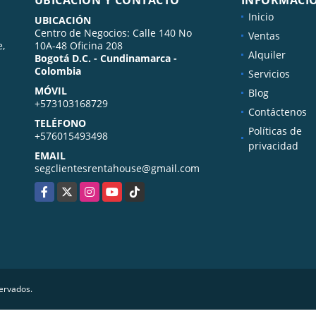
Inicio
UBICACIÓN
Centro de Negocios: Calle 140 No
Ventas
e,
10A-48 Oficina 208
Alquiler
Bogotá D.C. - Cundinamarca -
Colombia
Servicios
MÓVIL
Blog
+573103168729
Contáctenos
TELÉFONO
Políticas de
+576015493498
privacidad
EMAIL
segclientesrentahouse@gmail.com
Facebook
X
Instagram
YouTube
TikTok
servados.