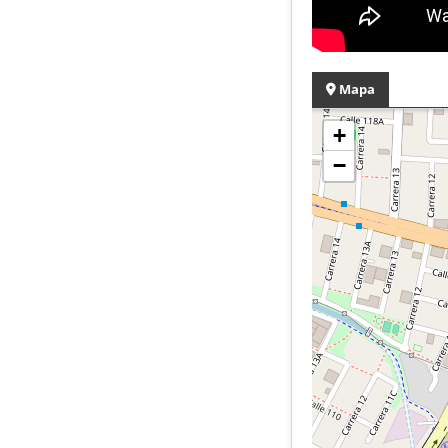
Mapa
+
−