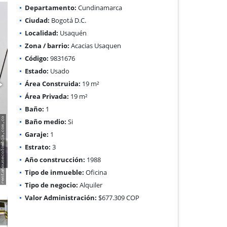
Departamento:
Cundinamarca
Ciudad:
Bogotá D.C.
Localidad:
Usaquén
Zona / barrio:
Acacias Usaquen
Código:
9831676
Estado:
Usado
Área Construida:
19 m²
Área Privada:
19 m²
Baño:
1
Baño medio:
Si
Garaje:
1
Estrato:
3
Año construcción:
1988
Tipo de inmueble:
Oficina
Tipo de negocio:
Alquiler
Valor Administración:
$677.309 COP