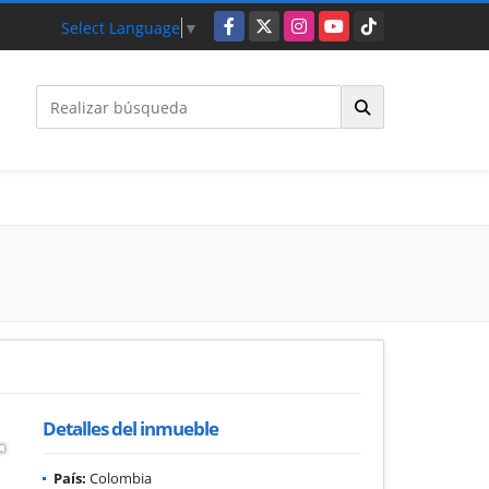
Facebook
X
Instagram
YouTube
TikTok
Select Language
▼
Detalles del inmueble
País:
Colombia