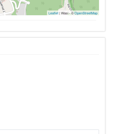
Leaflet
| Wasi - ©
OpenStreetMap