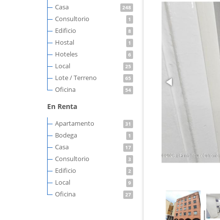
Casa
248
Consultorio
1
Edificio
8
Hostal
1
Hoteles
6
Local
25
Lote / Terreno
65
Oficina
54
En Renta
Apartamento
31
Bodega
1
Casa
17
Consultorio
3
Edificio
2
Local
9
Oficina
27