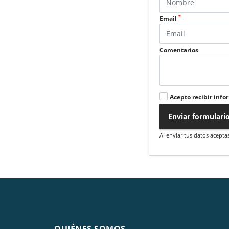
*
Email
Comentarios
Acepto recibir info
Enviar formulari
Al enviar tus datos acepta
QUIÉNES SOMOS