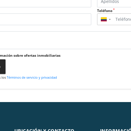
*
Teléfono
▼
rmación sobre ofertas inmobiliarias
o
s los
Términos de servicio y privacidad
UBICACIÓN Y CONTACTO
INFORMACI