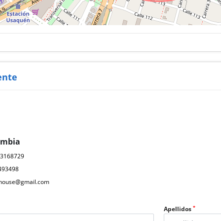
ente
ombia
03168729
493498
ahouse@gmail.com
*
Apellidos