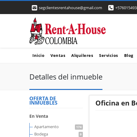
segclientesrentahouse@gmail.com
+576015493
Inicio
Ventas
Alquileres
Servicios
Blog
Detalles del inmueble
OFERTA DE
Oficina en B
INMUEBLES
En Venta
Apartamento
174
Bodega
9