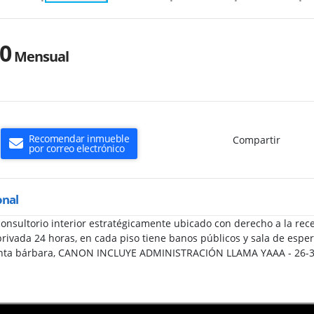
00
Mensual
Recomendar inmueble
Compartir
por correo electrónico
onal
 consultorio interior estratégicamente ubicado con derecho a la re
 privada 24 horas, en cada piso tiene banos públicos y sala de espe
anta bárbara, CANON INCLUYE ADMINISTRACIÓN LLAMA YAAA - 26-