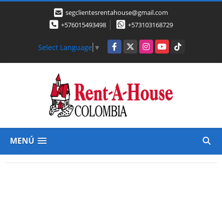
segclientesrentahouse@gmail.com
+576015493498
+573103168729
Facebook
X
Instagram
YouTube
TikTok
Select Language
▼
MENÚ