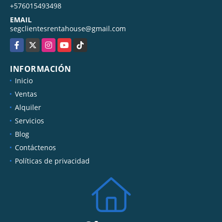
TELÉFONO
+576015493498
EMAIL
segclientesrentahouse@gmail.com
Facebook
X
Instagram
YouTube
TikTok
INFORMACIÓN
Inicio
Ventas
Alquiler
Servicios
Blog
Contáctenos
Políticas de privacidad