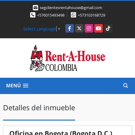
segclientesrentahouse@gmail.com
+576015493498
+573103168729
Facebook
X
Instagram
YouTube
TikTok
Select Language
▼
MENÚ
Detalles del inmueble
Oficina en Bogota (Bogota D.C.)