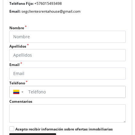
Teléfono Fijo:
+576015493498
Email:
segclientesrentahouse@gmail.com
*
Nombre
*
Apellidos
*
Email
*
Teléfono
▼
Comentarios
Acepto recibir información sobre ofertas inmobiliarias