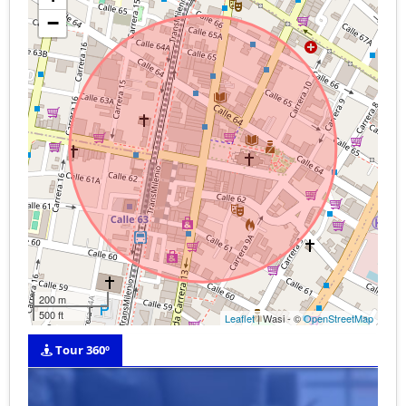
−
200 m
500 ft
Leaflet
| Wasi - ©
OpenStreetMap
Tour 360º