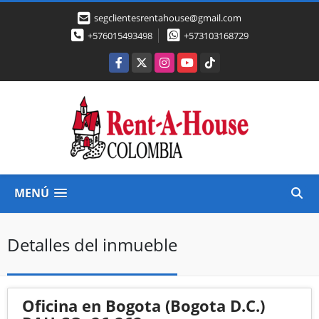
segclientesrentahouse@gmail.com
+576015493498
+573103168729
Facebook
X
Instagram
YouTube
TikTok
MENÚ
Detalles del inmueble
Oficina en Bogota (Bogota D.C.)