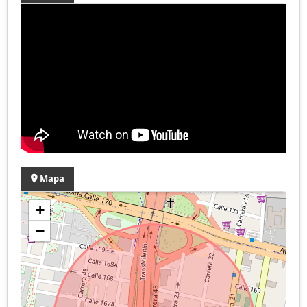
Mapa
+
−