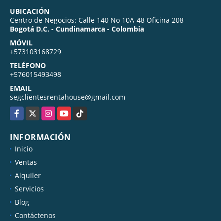
UBICACIÓN
Centro de Negocios: Calle 140 No 10A-48 Oficina 208
Bogotá D.C. - Cundinamarca - Colombia
MÓVIL
+573103168729
TELÉFONO
+576015493498
EMAIL
segclientesrentahouse@gmail.com
Facebook
X
Instagram
YouTube
TikTok
INFORMACIÓN
Inicio
Ventas
Alquiler
Servicios
Blog
Contáctenos