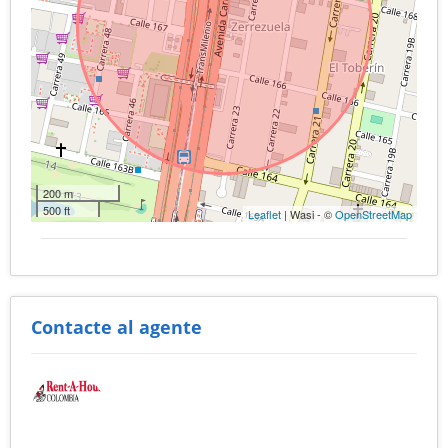
200 m
500 ft
Leaflet
| Wasi - ©
OpenStreetMap
Contacte al agente