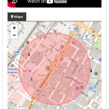
Mapa
+
−