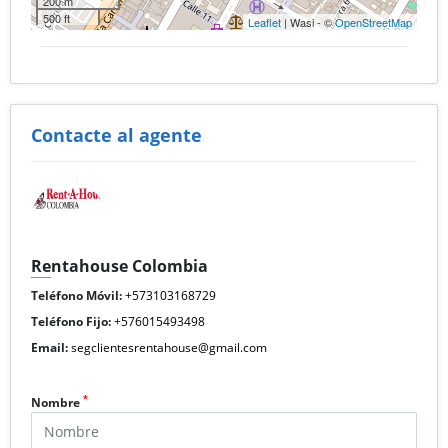
200 m
500 ft
Leaflet
| Wasi - ©
OpenStreetMap
Contacte al agente
Rentahouse Colombia
Teléfono Móvil:
+573103168729
Teléfono Fijo:
+576015493498
Email:
segclientesrentahouse@gmail.com
*
Nombre