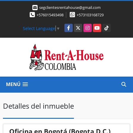
segclientesrentahouse@gmail.com
+576015493498
+573103168729
Facebook
X
Instagram
YouTube
TikTok
Select Language
▼
MENÚ
Detalles del inmueble
Oficina en Bogotá (Bogota D.C.)