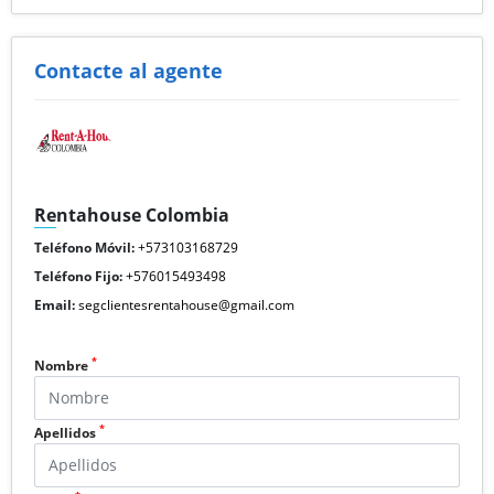
Contacte al agente
Rentahouse Colombia
Teléfono Móvil:
+573103168729
Teléfono Fijo:
+576015493498
Email:
segclientesrentahouse@gmail.com
*
Nombre
*
Apellidos