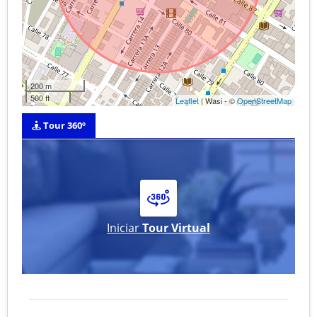
200 m
500 ft
Leaflet
| Wasi - ©
OpenStreetMap
Tour 360º
Iniciar
Tour Virtual