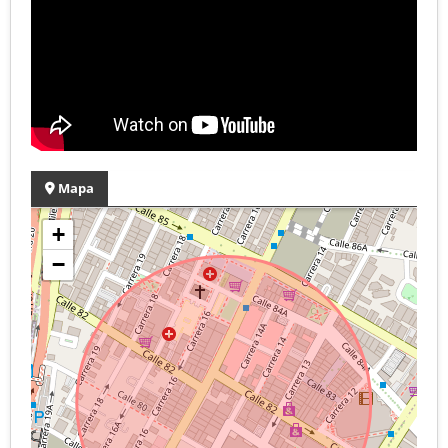
Mapa
+
−