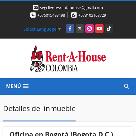
segclientesrentahouse@gmail.com
+576015493498
+573103168729
Facebook
X
Instagram
YouTube
TikTok
Select Language
▼
MENÚ
Detalles del inmueble
Oficina en Bogotá (Bogota D.C.)