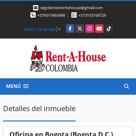
segclientesrentahouse@gmail.com
+576015493498
+573103168729
Facebook
X
Instagram
YouTube
TikTok
Select Language
▼
MENÚ
Detalles del inmueble
Oficina en Bogota (Bogota D.C.)