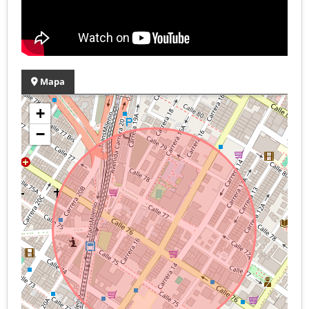
Mapa
+
−