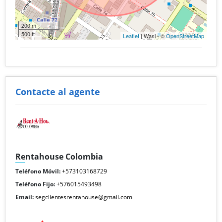
200 m
500 ft
Leaflet
| Wasi - ©
OpenStreetMap
Contacte al agente
Rentahouse Colombia
Teléfono Móvil:
+573103168729
Teléfono Fijo:
+576015493498
Email:
segclientesrentahouse@gmail.com