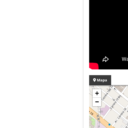
Mapa
+
−