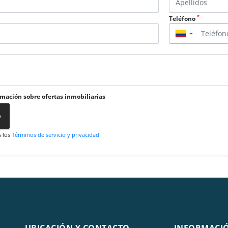
*
Teléfono
▼
rmación sobre ofertas inmobiliarias
o
s los
Términos de servicio y privacidad
UBICACIÓN Y CONTACTO
INFORMACI