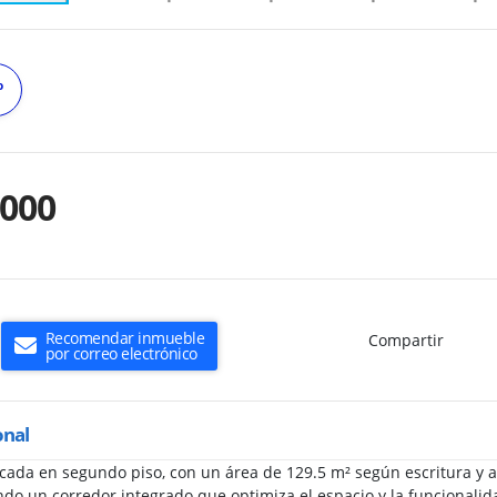
º
.000
Recomendar inmueble
Compartir
por correo electrónico
onal
icada en segundo piso, con un área de 129.5 m² según escritura y
ndo un corredor integrado que optimiza el espacio y la funcionalid