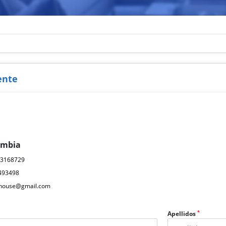
ente
ombia
03168729
493498
ahouse@gmail.com
*
Apellidos