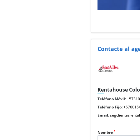
Contacte al ag
Rentahouse Col
Teléfono Móvil:
+5731
Teléfono Fijo:
+576015
Email:
segclientesrent
*
Nombre