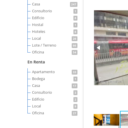
Casa
247
Consultorio
1
Edificio
8
Hostal
1
Hoteles
6
Local
26
Lote / Terreno
66
Oficina
54
En Renta
Apartamento
33
Bodega
1
Casa
17
Consultorio
3
Edificio
2
Local
9
Oficina
27