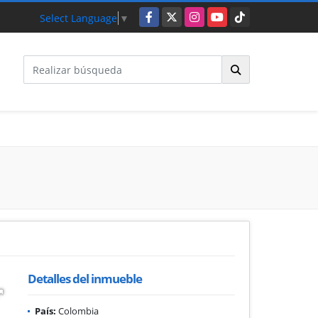
Facebook
X
Instagram
YouTube
TikTok
Select Language
▼
Detalles del inmueble
País:
Colombia