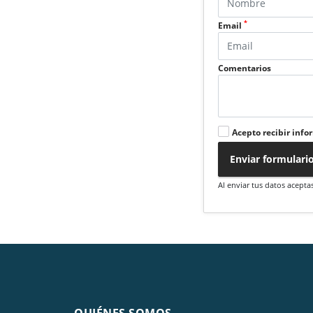
*
Email
Comentarios
Acepto recibir info
Enviar formulari
Al enviar tus datos acepta
QUIÉNES SOMOS