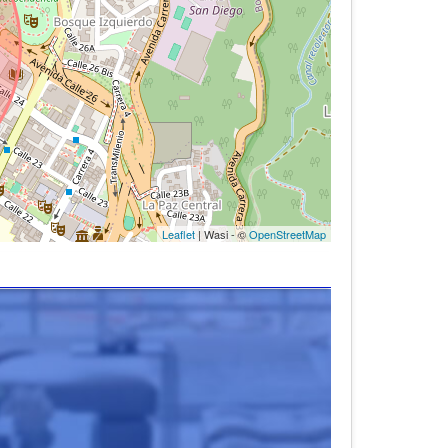
Leaflet
| Wasi - ©
OpenStreetMap