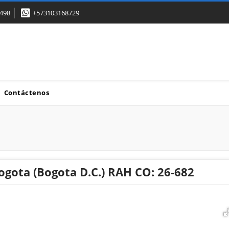
498
+573103168729
Contáctenos
ogota (Bogota D.C.) RAH CO: 26-682