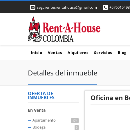
segclientesrentahouse@gmail.com
+576015493
Inicio
Ventas
Alquileres
Servicios
Blog
Detalles del inmueble
OFERTA DE
Oficina en B
INMUEBLES
En Venta
Apartamento
174
Bodega
9