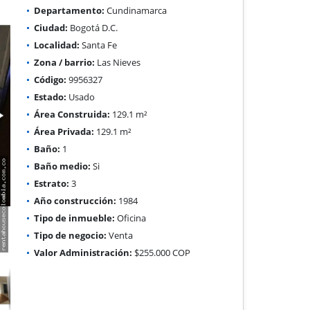
Departamento:
Cundinamarca
Ciudad:
Bogotá D.C.
Localidad:
Santa Fe
Zona / barrio:
Las Nieves
Código:
9956327
Estado:
Usado
Área Construida:
129.1 m²
Área Privada:
129.1 m²
Baño:
1
Baño medio:
Si
Estrato:
3
Año construcción:
1984
Tipo de inmueble:
Oficina
Tipo de negocio:
Venta
Valor Administración:
$255.000 COP