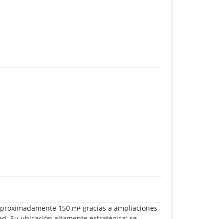
 aproximadamente 150 m² gracias a ampliaciones
ad. Su ubicación altamente estratégica: se