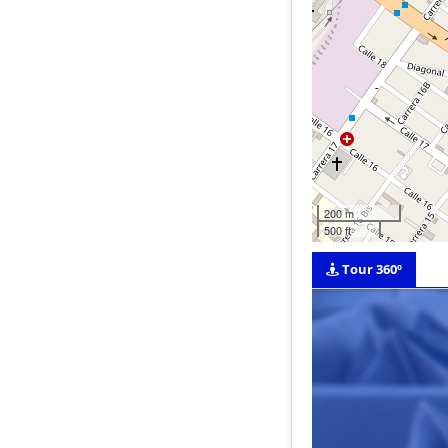
200 m
500 ft
Tour 360º