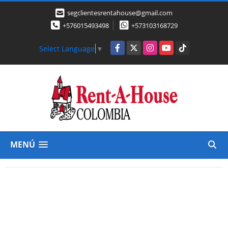
segclientesrentahouse@gmail.com
+576015493498
+573103168729
Facebook
X
Instagram
YouTube
TikTok
Select Language
▼
MENÚ