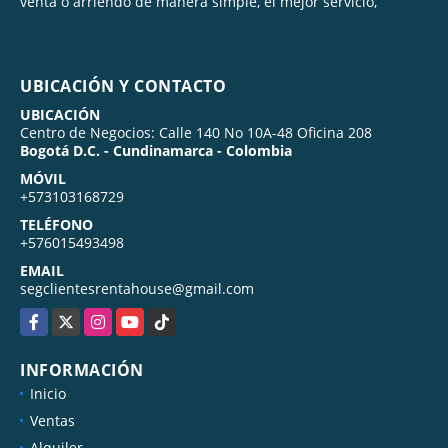
venta o arriendo de manera simple, el mejor servicio,
UBICACIÓN Y CONTACTO
UBICACIÓN
Centro de Negocios: Calle 140 No 10A-48 Oficina 208
Bogotá D.C. - Cundinamarca - Colombia
MÓVIL
+573103168729
TELÉFONO
+576015493498
EMAIL
segclientesrentahouse@gmail.com
Facebook
X
Instagram
YouTube
TikTok
INFORMACIÓN
Inicio
Ventas
Alquiler