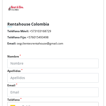
Rentahouse Colombia
Teléfono Móvil:
+573103168729
Teléfono Fijo:
+576015493498
Email:
segclientesrentahouse@gmail.com
*
Nombre
*
Apellidos
*
Email
*
Teléfono