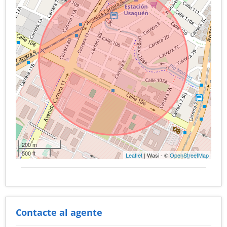
200 m
500 ft
Leaflet
| Wasi - ©
OpenStreetMap
Contacte al agente