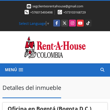
segclientesrentahouse@gmail.com
+576015493498
+573103168729
Facebook
X
Instagram
YouTube
TikTok
Select Language
▼
MENÚ
Detalles del inmueble
Oficina en Bogotá (Bogota D.C.)