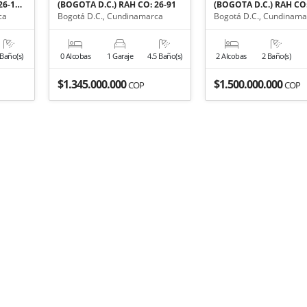
26-1…
(BOGOTA D.C.) RAH CO: 26-91
(BOGOTA D.C.) RAH CO:
ca
Bogotá D.C., Cundinamarca
Bogotá D.C., Cundinama
 Baño(s)
0 Alcobas
1 Garaje
4.5 Baño(s)
2 Alcobas
2 Baño(s)
$1.345.000.000
$1.500.000.000
COP
COP