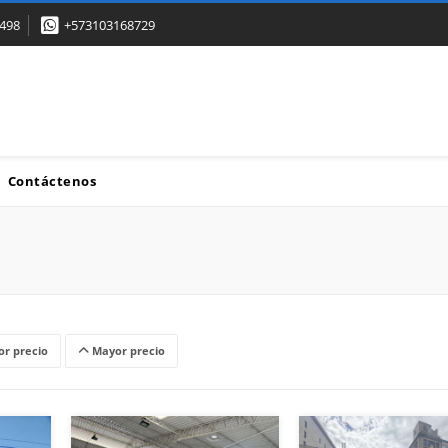
498
+573103168729
Contáctenos
r precio
Mayor precio