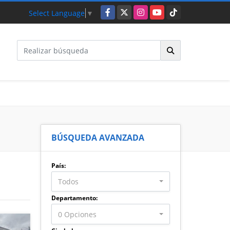
Facebook
X
Instagram
YouTube
TikTok
Select Language
▼
BÚSQUEDA AVANZADA
País:
Todos
Departamento:
0 Opciones