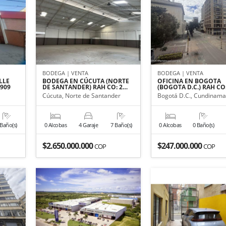
BODEGA | VENTA
BODEGA | VENTA
LLE
BODEGA EN CÚCUTA (NORTE
OFICINA EN BOGOTA
-909
DE SANTANDER) RAH CO: 2…
(BOGOTA D.C.) RAH CO:
Cúcuta, Norte de Santander
Bogotá D.C., Cundinama
 Baño(s)
0 Alcobas
4 Garaje
7 Baño(s)
0 Alcobas
0 Baño(s)
$2.650.000.000
$247.000.000
COP
COP