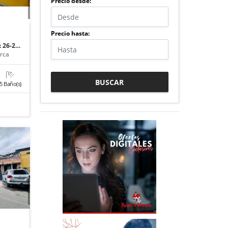
Precio desde:
Precio hasta:
: 26-2…
rca
BUSCAR
5 Baño(s)