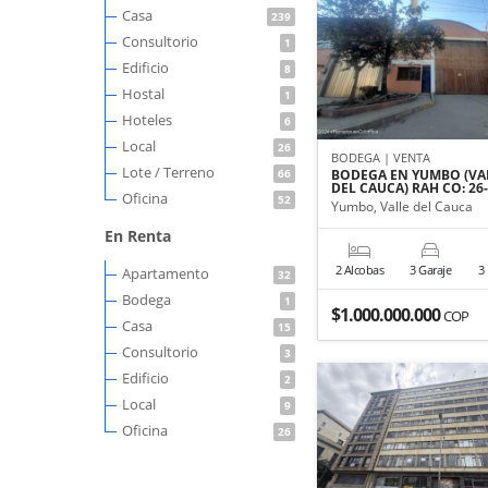
Casa
239
Consultorio
1
Edificio
8
Hostal
1
Hoteles
6
Local
26
BODEGA | VENTA
Lote / Terreno
66
BODEGA EN YUMBO (VA
DEL CAUCA) RAH CO: 26
Oficina
52
Yumbo, Valle del Cauca
En Renta
2 Alcobas
3 Garaje
3
Apartamento
32
Bodega
1
$1.000.000.000
COP
Casa
15
Consultorio
3
Edificio
2
Local
9
Oficina
26