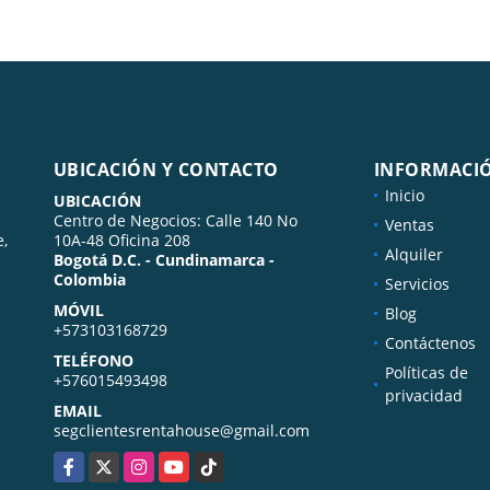
UBICACIÓN Y CONTACTO
INFORMACI
Inicio
UBICACIÓN
Centro de Negocios: Calle 140 No
Ventas
e,
10A-48 Oficina 208
Alquiler
Bogotá D.C. - Cundinamarca -
Colombia
Servicios
MÓVIL
Blog
+573103168729
Contáctenos
TELÉFONO
Políticas de
+576015493498
privacidad
EMAIL
segclientesrentahouse@gmail.com
Facebook
X
Instagram
YouTube
TikTok