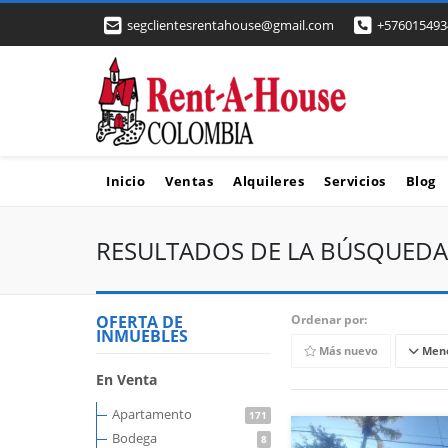
segclientesrentahouse@gmail.com
+576015493
Inicio
Ventas
Alquileres
Servicios
Blog
RESULTADOS DE LA BÚSQUEDA
OFERTA DE
Ordenar por:
INMUEBLES
Más nuevo
Meno
En Venta
Apartamento
171
Bodega
8