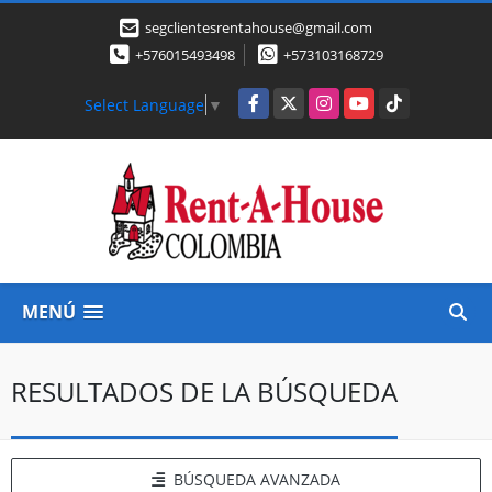
segclientesrentahouse@gmail.com
+576015493498
+573103168729
Facebook
X
Instagram
YouTube
TikTok
Select Language
▼
MENÚ
RESULTADOS DE LA BÚSQUEDA
BÚSQUEDA AVANZADA