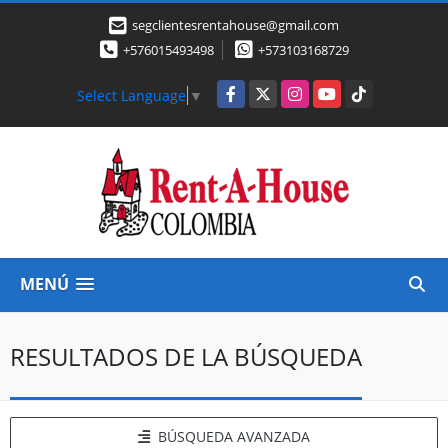
segclientesrentahouse@gmail.com
+576015493498
+573103168729
Facebook
X
Instagram
YouTube
TikTok
Select Language
▼
MENÚ
RESULTADOS DE LA BÚSQUEDA
BÚSQUEDA AVANZADA