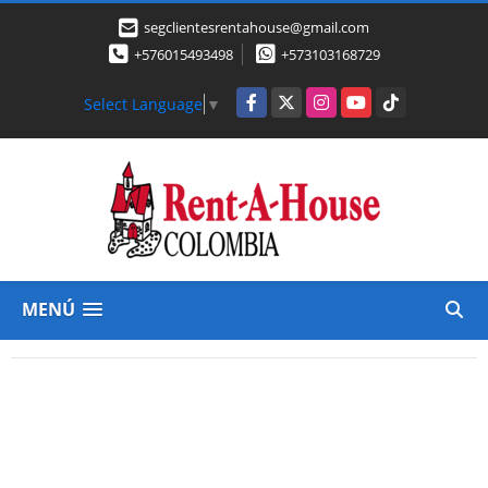
segclientesrentahouse@gmail.com
+576015493498
+573103168729
Facebook
X
Instagram
YouTube
TikTok
Select Language
▼
MENÚ