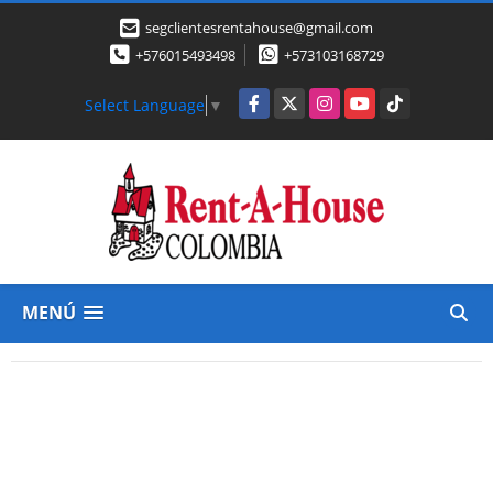
segclientesrentahouse@gmail.com
+576015493498
+573103168729
Facebook
X
Instagram
YouTube
TikTok
Select Language
▼
MENÚ