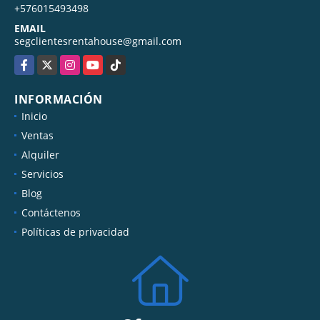
TELÉFONO
+576015493498
EMAIL
segclientesrentahouse@gmail.com
Facebook
X
Instagram
YouTube
TikTok
INFORMACIÓN
Inicio
Ventas
Alquiler
Servicios
Blog
Contáctenos
Políticas de privacidad