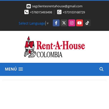
segclientesrentahouse@gmail.com
+576015493498
+573103168729
Facebook
X
Instagram
YouTube
TikTok
Select Language
▼
MENÚ