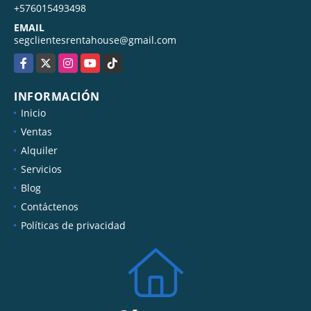
TELÉFONO
+576015493498
EMAIL
segclientesrentahouse@gmail.com
Facebook
X
Instagram
YouTube
TikTok
INFORMACIÓN
Inicio
Ventas
Alquiler
Servicios
Blog
Contáctenos
Políticas de privacidad