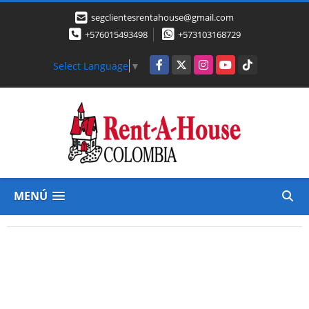
segclientesrentahouse@gmail.com
+576015493498
+573103168729
Facebook
X
Instagram
YouTube
TikTok
Select Language
▼
MENÚ