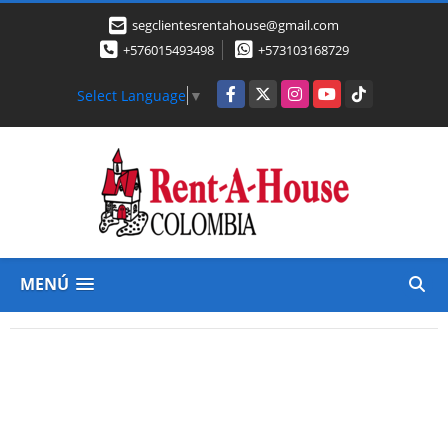
segclientesrentahouse@gmail.com
+576015493498
+573103168729
Facebook
X
Instagram
YouTube
TikTok
Select Language
▼
MENÚ